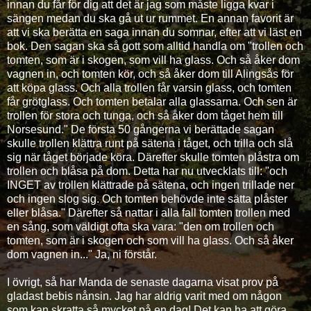
innan du får för dig att det är jag som måste ligga kvar i
sängen medan du ska gå ut ur rummet. En annan favorit är
att vi ska berätta en saga innan du somnar, efter att vi läst en
bok. Den sagan ska så gott som alltid handla om "trollen och
tomten, som är i skogen, som vill ha glass. Och så åker dom
vagnen in, och tomten kör, och så åker dom till Alingsås för
att köpa glass. Och alla trollen får varsin glass, och tomten
får grötglass. Och tomten betalar alla glassarna. Och sen är
trollen för stora och tunga, och så åker dom tåget hem till
Norsesund." De första 50 gångerna vi berättade sagan
skulle trollen klättra runt på sätena i tåget, och trilla och slå
sig när tåget började köra. Därefter skulle tomten plåstra om
trollen och blåsa på dom. Detta har nu utvecklats till: "och
INGET av trollen klättrade på sätena, och ingen trillade ner
och ingen slog sig. Och tomten behövde inte sätta plåster
eller blåsa." Därefter så nattar i alla fall tomten trollen med
en sång, som väldigt ofta ska vara: "den om trollen och
tomten, som är i skogen och som vill ha glass. Och så åker
dom vagnen in..." Ja, ni förstår.
I övrigt, så har Manda de senaste dagarna visat prov på
gladast bebis nånsin. Jag har aldrig varit med om någon
som kan skratta så mycket på en dag! Det kan ha att göra