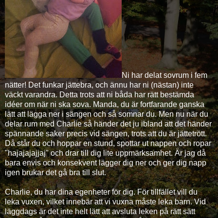
Ni har delat sovrum i fem
nätter! Det funkar jättebra, och ännu har ni (nästan) inte
väckt varandra. Detta trots att ni båda har rätt bestämda
idéer om när ni ska sova. Manda, du är fortfarande ganska
lätt att lägga ner i sängen och så somnar du. Men nu när du
delar rum med Charlie så händer det ju ibland att det händer
spännande saker precis vid sängen, trots att du är jättetrött.
Då står du och hoppar en stund, spottar ut nappen och ropar
"hajajajajjaj" och drar till dig lite uppmärksamhet. Är jag då
bara envis och konsekvent lägger dig ner och ger dig napp
igen brukar det gå bra till slut.
Charlie, du har dina egenheter för dig. För tillfället vill du
leka vuxen, vilket innebär att vi vuxna måste leka barn. Vid
läggdags är det inte helt lätt att avsluta leken på rätt sätt