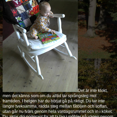
Det är inte klokt,
men det känns som om du alltid tar språngsteg mot
framtiden. I helgen har du börjat gå på riktigt. Du tar inte
längre tveksamma, rädda steg mellan fåtöljen och soffan,
utan går nu tvärs genom hela vardagsrummet och in i köket.
Du aktar dig noggrant för att ta tag i möbler på vägen genom