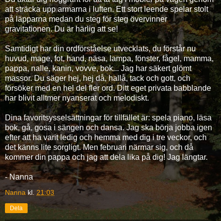
att sträcka upp armarna i luften. Ett stort leende spelar stolt
på läpparna medan du steg för steg övervinner
gravitationen. Du är härlig att se!
Samtidigt har din ordförståelse utvecklats, du förstår nu
huvud, mage, fot, hand, näsa, lampa, fönster, fågel, mamma,
pappa, nalle, kanin, vovve, bok... Jag har säkert glömt
massor. Du säger hej, hej då, hallå, tack och gott, och
försöker med en hel del fler ord. Ditt eget privata babblande
har blivit alltmer nyanserat och melodiskt.
Dina favoritsysselsättningar för tillfället är: spela piano, läsa
bok, gå, gosa i sängen och dansa. Jag ska börja jobba igen
efter att ha varit ledig och hemma med dig i tre veckor, och
det känns lite sorgligt. Men februari närmar sig, och då
kommer din pappa och jag att dela lika på dig! Jag längtar.
- Nanna
Nanna
kl.
21:03
Dela