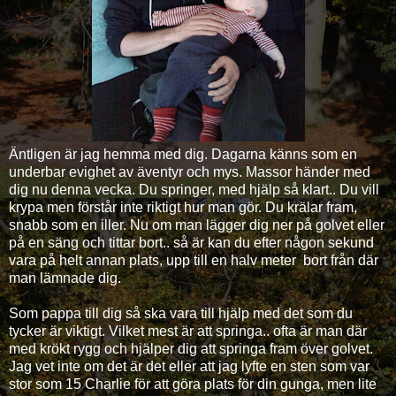
Äntligen är jag hemma med dig. Dagarna känns som en
underbar evighet av äventyr och mys. Massor händer med
dig nu denna vecka. Du springer, med hjälp så klart.. Du vill
krypa men förstår inte riktigt hur man gör. Du krälar fram,
snabb som en iller. Nu om man lägger dig ner på golvet eller
på en säng och tittar bort.. så är kan du efter någon sekund
vara på helt annan plats, upp till en halv meter bort från där
man lämnade dig.
Som pappa till dig så ska vara till hjälp med det som du
tycker är viktigt. Vilket mest är att springa.. ofta är man där
med krökt rygg och hjälper dig att springa fram över golvet.
Jag vet inte om det är det eller att jag lyfte en sten som var
stor som 15 Charlie för att göra plats för din gunga, men lite