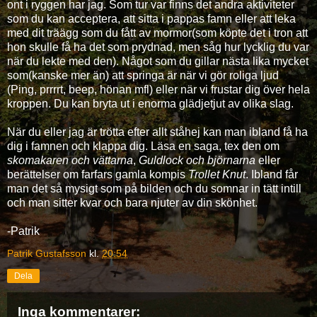
ont i ryggen har jag. Som tur var finns det andra aktiviteter
som du kan acceptera, att sitta i pappas famn eller att leka
med dit träägg som du fått av mormor(som köpte det i tron att
hon skulle få ha det som prydnad, men såg hur lycklig du var
när du lekte med den). Något som du gillar nästa lika mycket
som(kanske mer än) att springa är när vi gör roliga ljud
(Ping, prrrrt, beep, hönan mfl) eller när vi frustar dig över hela
kroppen. Du kan bryta ut i enorma glädjetjut av olika slag.
När du eller jag är trötta efter allt ståhej kan man ibland få ha
dig i famnen och klappa dig. Läsa en saga, tex den om
skomakaren och vättarna
,
Guldlock och björnarna
eller
berättelser om farfars gamla kompis
Trollet Knut
. Ibland får
man det så mysigt som på bilden och du somnar in tätt intill
och man sitter kvar och bara njuter av din skönhet.
-Patrik
Patrik Gustafsson
kl.
20:54
Dela
Inga kommentarer: